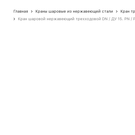
Главная
Краны шаровые из нержавеющей стали
Кран т
Кран шаровой нержавеющий трехходовой DN / ДУ 15. PN / РУ 