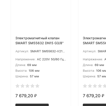
Электромагнитный клапан
Электромагни
SMART SM55632 DN15 G3/8"
SMART SM556
Артикул:
SMART SM55632-V2104
Артикул:
SMAR
Напряжение:
AC 220V 50/60 Гц, AC 110V 50/60 Гц, AC 24V 50/60 Гц, DC 24V, DC 12V
Напряжение:
AC 2
Длина:
69 мм
Длина:
69 мм
Высота:
106 мм
Высота:
106 м
Ширина:
57 мм
Ширина:
57 м
7 679,20
7 679,20
₽
₽