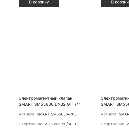
В корзину
В корзин
Электромагнитный клапан
Электромагни
SMART SM55636 DN32 G1 1/4"
SMART SM556
Артикул:
SMART SM55636-V0504
Артикул:
SMAR
Напряжение:
AC 220V 50/60 Гц, AC 110V 50/60 Гц, AC 24V 50/60 Гц, DC 24V, DC 12V
Напряжение:
AC 2