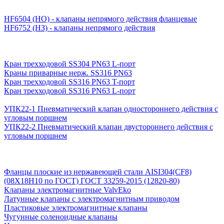
HF6504 (НО) - клапаны непрямого действия фланцевые
HF6752 (НЗ) - клапаны непрямого действия
Кран трехходовой SS304 PN63 L-порт
Краны приварные нерж. SS316 PN63
Кран трехходовой SS316 PN63 T-порт
Кран трехходовой SS316 PN63 L-порт
УПК22-1 Пневматический клапан одностороннего действия с
угловым поршнем
УПК22-2 Пневматический клапан двустороннего действия с
угловым поршнем
Фланцы плоские из нержавеющей стали AISI304(CF8)
(08Х18Н10 по ГОСТ) ГОСТ 33259-2015 (12820-80)
Клапаны электромагнитные ValvEko
Латунные клапаны с электромагнитным приводом
Пластиковые электромагнитные клапаны
Чугунные соленоидные клапаны