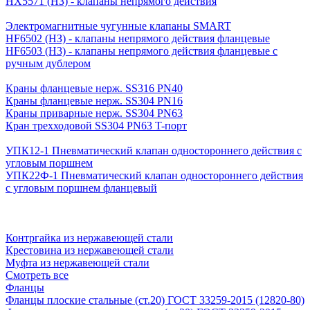
HX5571 (НЗ) - клапаны непрямого действия
Электромагнитные чугунные клапаны SMART
HF6502 (НЗ) - клапаны непрямого действия фланцевые
HF6503 (Н3) - клапаны непрямого действия фланцевые с
ручным дублером
Краны фланцевые нерж. SS316 PN40
Краны фланцевые нерж. SS304 PN16
Краны приварные нерж. SS304 PN63
Кран трехходовой SS304 PN63 T-порт
УПК12-1 Пневматический клапан одностороннего действия с
угловым поршнем
УПК22Ф-1 Пневматический клапан одностороннего действия
с угловым поршнем фланцевый
Контргайка из нержавеющей стали
Крестовина из нержавеющей стали
Муфта из нержавеющей стали
Смотреть все
Фланцы
Фланцы плоские стальные (ст.20) ГОСТ 33259-2015 (12820-80)