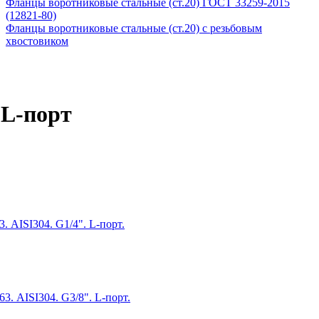
Фланцы воротниковые стальные (ст.20) ГОСТ 33259-2015
(12821-80)
Фланцы воротниковые стальные (ст.20) с резьбовым
хвостовиком
 L-порт
 AISI304. G1/4". L-порт.
. AISI304. G3/8". L-порт.