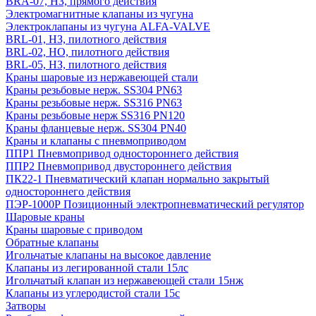
BRA-07, НЗ, прямого действия
Электромагнитные клапаны из чугуна
Электроклапаны из чугуна ALFA-VALVE
BRL-01, НЗ, пилотного действия
BRL-02, НО, пилотного действия
BRL-05, НЗ, пилотного действия
Краны шаровые из нержавеющей стали
Краны резьбовые нерж. SS304 PN63
Краны резьбовые нерж. SS316 PN63
Краны резьбовые нерж SS316 PN120
Краны фланцевые нерж. SS304 PN40
Краны и клапаны с пневмоприводом
ППР1 Пневмопривод одностороннего действия
ППР2 Пневмопривод двустороннего действия
ПК22-1 Пневматический клапан нормально закрытый
одностороннего действия
ПЭР-1000Р Позиционный электропневматический регулятор
Шаровые краны
Краны шаровые с приводом
Обратные клапаны
Игольчатые клапаны на высокое давление
Клапаны из легированной стали 15лс
Игольчатый клапан из нержавеющей стали 15нж
Клапаны из углеродистой стали 15с
Затворы