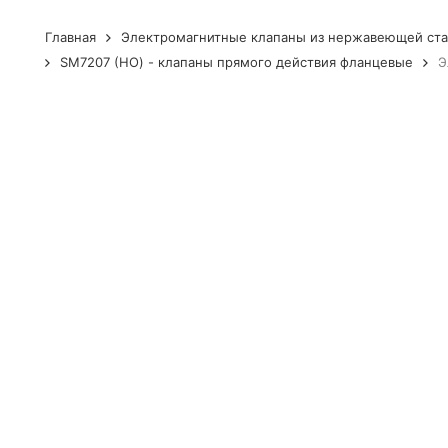
Главная
Электромагнитные клапаны из нержавеющей ст
SM7207 (НО) - клапаны прямого действия фланцевые
Э